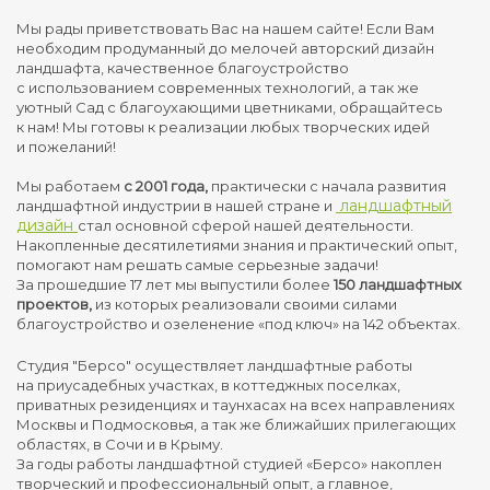
Мы рады приветствовать Вас на нашем сайте! Если Вам
необходим продуманный до мелочей авторский дизайн
ландшафта, качественное благоустройство
с использованием современных технологий, а так же
уютный Сад с благоухающими цветниками, обращайтесь
к нам! Мы готовы к реализации любых творческих идей
и пожеланий!
Мы работаем
с 2001 года,
практически с начала развития
ландшафтный
ландшафтной индустрии в нашей стране и
дизайн
стал основной сферой нашей деятельности.
Накопленные десятилетиями знания и практический опыт,
помогают нам решать самые серьезные задачи!
За прошедшие 17 лет мы выпустили более
150 ландшафтных
проектов,
из которых реализовали своими силами
благоустройство и озеленение «под ключ» на 142 объектах.
Студия "Берсо" осуществляет ландшафтные работы
на приусадебных участках, в коттеджных поселках,
приватных резиденциях и таунхасах на всех направлениях
Москвы и Подмосковья, а так же ближайших прилегающих
областях, в Сочи и в Крыму.
За годы работы ландшафтной студией «Берсо» накоплен
творческий и профессиональный опыт, а главное,