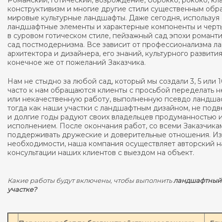
Романский, готический, возрождение, борокко, рококо, кл
конструктивизм и многие другие стили существенным обр
мировые культурные ландшафты. Даже сегодня, использу
ландшафтные элементы и характерные компоненты и черты
в суровом готическом стиле, пейзажный сад эпохи романт
сад постмодернизма. Все зависит от профессионализма 
архитектора и дизайнера, его знаний, культурного развития 
конечное же от пожеланий Заказчика.
Нам не стыдно за любой сад, который мы создали 3, 5 или 
часто к нам обращаются клиенты с просьбой переделать 
или некачественную работу, выполненную псевдо ландш
тогда как наши участки с ландшафтным дизайном, не под
и долгие годы радуют своих владельцев продуманностью
исполнением. После окончания работ, со всеми Заказчик
поддерживать дружеские и доверительные отношения. Из г
необходимости, наша компания осуществляет авторский н
консультации наших клиентов с выездом на объект.
Какие работы будут включены, чтобы выполнить
ландшафтный
участке?