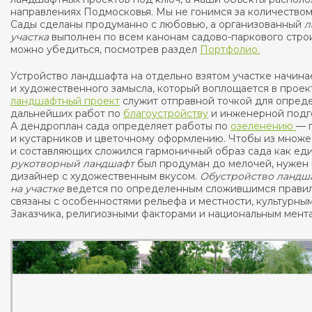
направлениях Подмосковья. Мы не гонимся за количеством
Сады сделаны продуманно с любовью, а организованный
л
участка
выполнен по всем канонам садово-паркового строи
можно убедиться, посмотрев раздел
Портфолио.
Устройство ландшафта на отдельно взятом участке начина
и художественного замысла, который воплощается в проек
ландшафтный проект
служит отправной точкой для опред
дальнейших работ по
благоустройству
и инженерной подг
А дендроплан сада определяет работы по
озеленению
— 
и кустарников и цветочному оформлению. Чтобы из множе
и составляющих сложился гармоничный образ сада как еди
рукотворный ландшафт
был продуман до мелочей, нужен
дизайнер с художественным вкусом.
Обустройство ландш
на участке
ведется по определенным сложившимся правил
связаны с особенностями рельефа и местности, культурн
Заказчика, религиозными факторами и национальным мент