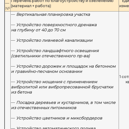
Перечень работ по благоустройству и озеленению
Еди
—
:
(материал + работа)
изме
№
—
Вертикальная планировка участка
—
Устройство поверхностного дренажа
на глубину от 40 до 70 см
—
Устройство ливневой канализации
—
Устройство ландшафтного освещения
(светильники отечественного пр-ва)
—
Устройство дорожек и площадок на бетонном
и гравийно-песчаном основании
1 сот
—
Устройство мощения с применением
к
вибролитой или вибропресованной брусчатки
из бетона
—
Посадка деревьев и кустарников, в том числе
из отечественных питомников
—
Устройство цветников и миксбордеров
—
Устройство автоматического полива