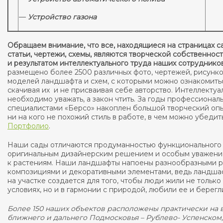
—
Устройство газона
Обращаем внимание, что все, находящиеся на страницах с
статьи, чертежи, схемы, являются творческой собственнос
и результатом интеллектуального труда наших сотрудников
размещено более 2500 различных фото, чертежей, рисунко
моделей ландшафта и схем, с которыми можно ознакомитьс
скачивая их и не присваивая себе авторство. Интеллекту
необходимо уважать, а закон чтить. За годы профессионал
специалистами «Берсо» накоплен большой творческий опы
ни на кого не похожий стиль в работе, в чем можно убеди
Портфолио
.
Наши сады отличаются продуманностью функционального 
оригинальным дизайнерским решением и особым уважени
к растениям. Наши ландшафты напоены разнообразными 
композициями и декоративными элементами, ведь ландша
на участке создается для того, чтобы люди жили не тольк
условиях, но и в гармонии с природой, любили ее и берегл
Более 150 наших объектов расположены практически на 
ближнего и дальнего Подмосковья – Рублево- Успенском