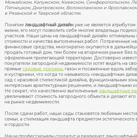
Можайском, Калужском, Киевском, Симферопольском, Л
Пятницком, Дмитровском, Волоколамском и Ярославском 
в Рязанской и Тверской областях.
Понятие
ландшафтный дизайн
уже не является атрибутом
жизни, его могут позволить себе многие владельцы подмо
участков. Наши цены на ландшафтный дизайн оптимальны
стоимости и качества выполненных работ. Потраченные на
финансовые средства, многократно окупаются в дальнейш
продать готовый дом, тем более на вторичном рынке без 
оформления прилегающей территории. Достоверно извест
покупатели загородной недвижимости хотят видеть на сво
прямые
садовые дорожки
, газон и посаженные вдоль заб
и кустарники, что когда то называлось «ландшафтным диз
сад с красивой стилистикой дизайна, функциональным зон
интересным архитектурным решением, и ландшафтными к
Не секрет, что качественно выполненные
ландшафтные ра
увеличивают стоимость загородного объекта и делают ег
на рынке недвижимости.
После сдачи работ, наши сады становятся любимым место
семьи, а стилизация ландшафта предметом эстетического
и гордости.
Наши профессионалы создадут и реализуют ландшафтный 