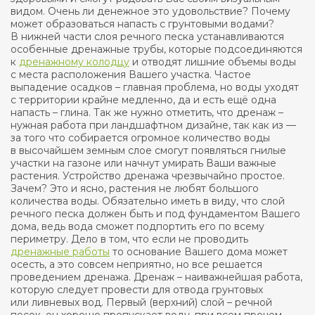
видом. Очень ли денежное это удовольствие? Почему
может образоваться напасть с грунтовыми водами?
В нижней части слоя речного песка устанавливаются
особенные дренажные трубы, которые подсоединяются
к
дренажному колодцу
и отводят лишние объемы воды
с места расположения Вашего участка. Частое
выпадение осадков – главная проблема, но воды уходят
с территории крайне медленно, да и есть ещё одна
напасть – глина. Так же нужно отметить, что дренаж –
нужная работа при ландшафтном дизайне, так как из —
за того что собирается огромное количество воды
в высочайшем земным слое смогут появляться гнилые
участки на газоне или начнут умирать Ваши важные
растения. Устройство дренажа чрезвычайно простое.
Зачем? Это и ясно, растения не любят большого
количества воды. Обязательно иметь в виду, что слой
речного песка должен быть и под фундаментом Вашего
дома, ведь вода сможет подпортить его по всему
периметру. Дело в том, что если не проводить
дренажные работы
то основание Вашего дома может
осесть, а это совсем неприятно, но все решается
проведением дренажа. Дренаж – наиважнейшая работа,
которую следует провести для отвода грунтовых
или ливневых вод. Первый (верхний) слой – речной