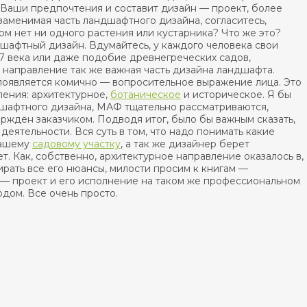
Ваши предпочтения и составит дизайн — проект, более
аменимая часть ландшафтного дизайна, согласитесь,
ром нет ни одного растения или кустарника? Что же это?
дшафтный дизайн. Вдумайтесь, у каждого человека свои
17 века или даже подобие древнегреческих садов,
е направление так же важная часть дизайна ландшафта.
появляется комично — вопросительное выражение лица. Это
ления: архитектурное,
ботаническое
и историческое. Я бы
ндшафтного дизайна, МАФ тщательно рассматриваются,
ржден заказчиком. Подводя итог, было бы важным сказать,
еятельности. Вся суть в том, что надо понимать какие
Вашему
садовому участку
, а так же дизайнер берет
т. Как, собственно, архитектурное направление оказалось в,
ирать все его нюансы, милости просим к книгам —
 — проект и его исполнение на таком же профессиональном
дом. Все очень просто.