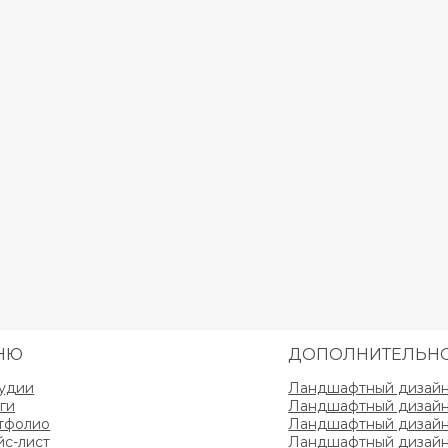
НЮ
ДОПОЛНИТЕЛЬН
тудии
Ландшафтный дизайн 
ги
Ландшафтный дизайн 
тфолио
Ландшафтный дизайн 
йс-лист
Ландшафтный дизайн 