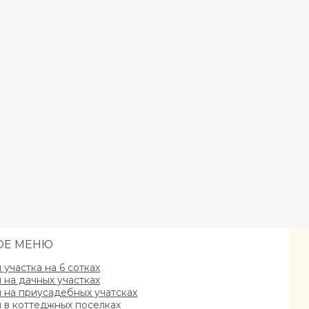
ОЕ МЕНЮ
участка на 6 сотках
на дачных участках
на приусадебных учатсках
в коттеджных поселках