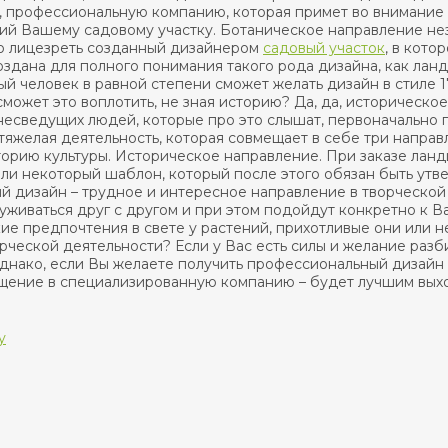
, профессиональную компанию, которая примет во внимание 
ий Вашему садовому участку. Ботаническое направление нез
о лицезреть созданный дизайнером
садовый участок
, в кото
оздана для полного понимания такого рода дизайна, как лан
й человек в равной степени сможет желать дизайн в стиле 
сможет это воплотить, не зная историю? Да, да, историческо
несведущих людей, которые про это слышат, первоначально 
тяжелая деятельность, которая совмещает в себе три направ
сторию культуры. Историческое направление. При заказе ла
ли некоторый шаблон, который после этого обязан быть утве
 дизайн – трудное и интересное направление в творческой д
 уживаться друг с другом и при этом подойдут конкретно к 
ие предпочтения в свете у растений, прихотливые они или не
орческой деятельности? Если у Вас есть силы и желание разб
однако, если Вы желаете получить профессиональный дизайн
ащение в специализированную компанию – будет лучшим выхо
у