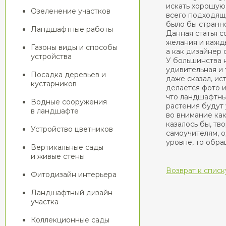
искать хорошую
Озеленение участков
всего подходящ
было бы странн
Ландшафтные работы
Данная статья с
желания и кажды
Газоны виды и способы
а как дизайнер 
устройства
У большинства 
удивительная и 
Посадка деревьев и
даже сказал, и
кустарников
делается фото и
что ландшафтный
Водные сооружения
растения будут
в ландшафте
во внимание как
казалось бы, тв
Устройство цветников
самоучителям, 
уровне, то обр
Вертикальные сады
и живые стены
Возврат к списк
Фитодизайн интерьера
Ландшафтный дизайн
участка
Коллекционные сады