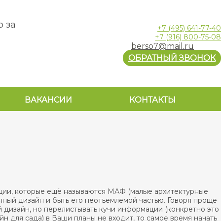
о за
+7
(495)
641-77-40
+7
(916)
800-75-08
berso7@mail.ru
ОБРАТНЫЙ ЗВОНОК
ВАКАНСИИ
КОНТАКТЫ
кции, которые ещё называются МАФ (малые архитектурные
нный дизайн и быть его неотъемлемой частью. Говоря проще
й дизайн, но перелистывать кучи информации (конкретно это
н для сада) в Ваши планы не входит, то самое время начать