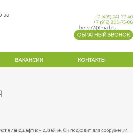
о за
+7
(495)
641-77-40
+7
(916)
800-75-08
berso7@mail.ru
ОБРАТНЫЙ ЗВОНОК
ВАКАНСИИ
КОНТАКТЫ
Я
льзуют в ландшафтном дизайне. Он подходит для сооружения