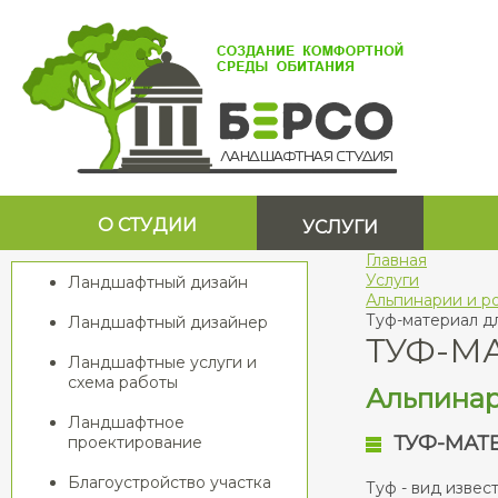
О СТУДИИ
УСЛУГИ
Главная
Услуги
Ландшафтный дизайн
Альпинарии и р
Туф-материал д
Ландшафтный дизайнер
ТУФ-М
Ландшафтные услуги и
схема работы
Альпинар
Ландшафтное
ТУФ-МАТ
проектирование
Благоустройство участка
Туф - вид извес