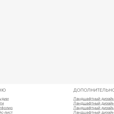
НЮ
ДОПОЛНИТЕЛЬН
тудии
Ландшафтный дизайн 
ги
Ландшафтный дизайн 
тфолио
Ландшафтный дизайн 
йс-лист
Ландшафтный дизайн 