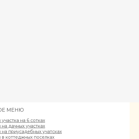
ОЕ МЕНЮ
участка на 6 сотках
на дачных участках
на приусадебных учатсках
в коттеджных поселках