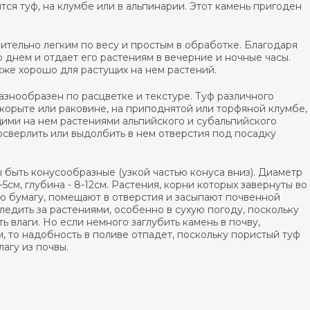
тся туф, на клумбе или в альпинарии. Этот камень пригоден
нительно легким по весу и простым в обработке. Благодаря
ло днем и отдает его растениям в вечерние и ночные часы.
акже хорошо для растущих на нем растений.
азнообразен по расцветке и текстуре. Туф различного
 корыте или раковине, на приподнятой или торфяной клумбе,
щими на нем растениями альпийского и субальпийского
росверлить или выдолбить в нем отверстия под посадку
 быть конусообразные (узкой частью конуса вниз). Диаметр
-5см, глубина - 8-12см. Растения, корни которых завернуты во
ю бумагу, помещают в отверстия и засыпают почвенной
ледить за растениями, особенно в сухую погоду, поскольку
ть влаги. Но если немного заглубить камень в почву,
м, то надобность в поливе отпадет, поскольку пористый туф
лагу из почвы.