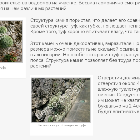
роительства водоемов на участке. Весьма гармонично смотри
я на нем различных растений.
Структура камня пористая, что делает его срав
своей структуре туф, как губка, поглощает теп
Кроме того, туф хорошо впитывает влагу, что т
Этот камень очень декоративен, выразителен, р
размера можно поместить на скальной осыпи, в
в альпинарии. Но особенно красив туф с расту
пояса. Структура камня позволяет без труда п
растений.
туфе
Отверстия должны
отверстия около 4
влажную туалетну
смесью. Следует с
им может не хвата
буквально на 2-4с
будет впитывать в
Растения в сухой кладке из туфа